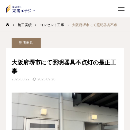
施工実績
コンセント工事
大阪府堺市にて照明器具不点灯の是正工事
TEL
MAIL
照明器具
LINE
大阪府堺市にて照明器具不点灯の是正工
トップページ
事
2025.03.22
2025.09.26
施工実績
会社概要
求人情報
お問い合わせ